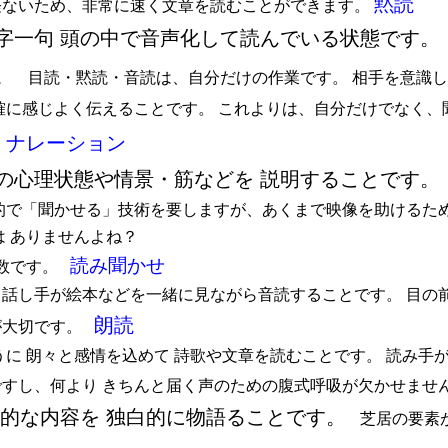
黙読
経ないため、非常に速く文章を読むことができます。
字一句 頭の中で音声化して読んでいる状態です。
。
目読・黙読・音読は、自分だけの作業です。
相手を意識し
確に感じよく伝えることです。
これよりは、自分だけでなく、
ナレーション
。
の心理状態や情景・筋などを 説明することです。
的で「聞かせる」技術を要しますが、あくまで映像を助けるた
は ありませんよね？
読み聞かせ
数です。
、話し手が絵本などを一緒に見ながら音読することです。
目の
朗読
が大切です。
うに 朗々と感情を込めて 詩歌や文章を読むことです。
読み手
すし、何より きちんと届く声のための腹式呼吸が欠かせませ
情的な内容を 独白的に物語ることです。
芝居の要素