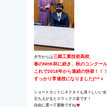
三郷工業技術高校
夕方からは
。
春のNHK杯に続き、秋のコンクー
これで2018年から連続の快挙！！
すっかり常連校になりました(^^ｖ
ショートカットにネクタイも凛々しいい女
立ち上がるとスラックス姿です！
自由に選べて素敵ですね