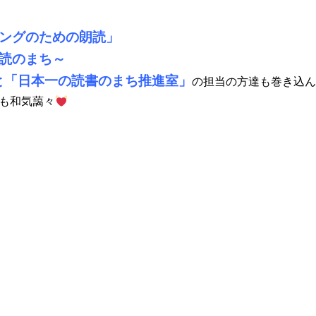
ングのための朗読」
読のまち～
と「日本一の読書のまち推進室」
の担当の方達も巻き込ん
も和気藹々