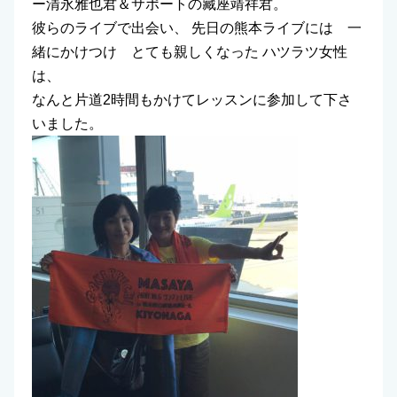
ー清永雅也君＆サポートの藏座靖祥君。
彼らのライブで出会い、 先日の熊本ライブには 一
緒にかけつけ とても親しくなった ハツラツ女性
は、
なんと片道2時間もかけてレッスンに参加して下さ
いました。