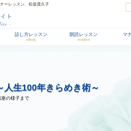
ナーレッスン、松坂貴久子
話し方レッスン
朗読レッスン
マ
talking
recitation
人生100年きらめき術～
講座の様子まで