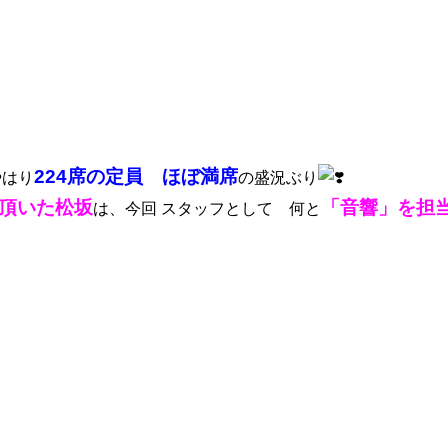
224席の定員 ほぼ満席
やはり
の盛況ぶり
頂いた松坂
「音響」を担
は、今回 スタッフとして 何と