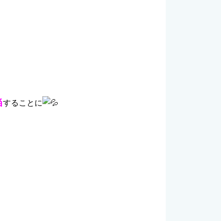
当
することに