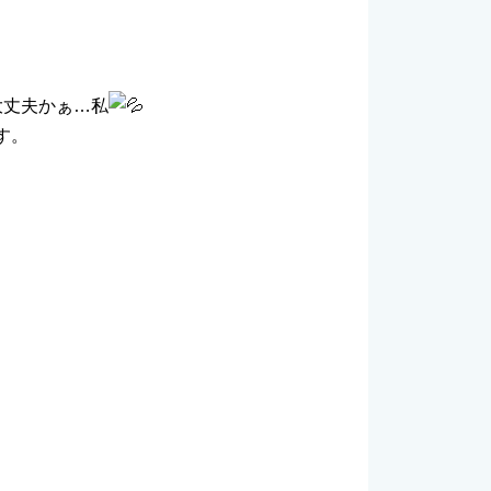
大丈夫かぁ…私
す。