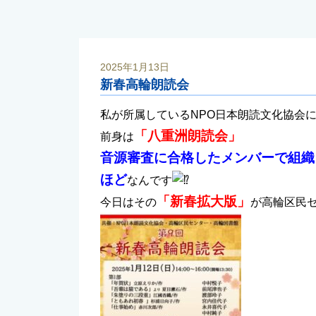
2025年1月13日
新春高輪朗読会
私が所属しているNPO日本朗読文化協会
「八重洲朗読会」
前身は
音源審査に合格したメンバーで組織
ほど
なんです
「新春拡大版」
今日はその
が高輪区民