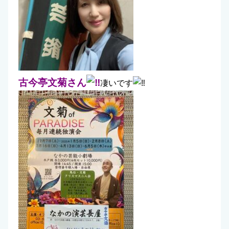
古今亭文菊さん
凄いです