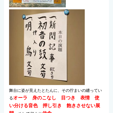
舞台に姿が見えたとたんに、その佇まいの纏ってい
オーラ 身のこなし 目つき 表情 使
る
い分ける音色 押し引き 飽きさせない展