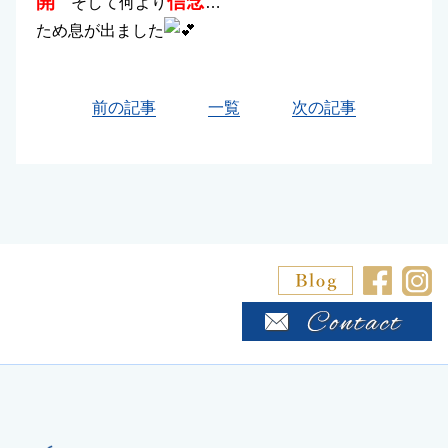
開
信念
そして何より
…
ため息が出ました
前の記事
一覧
次の記事