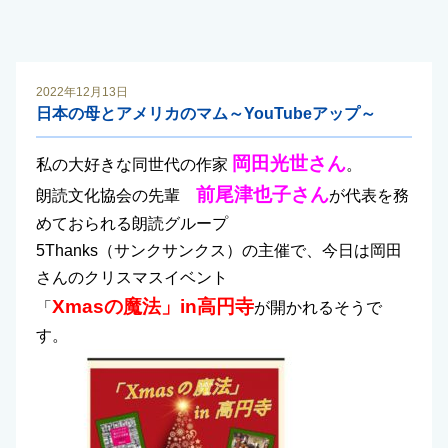
2022年12月13日
日本の母とアメリカのマム～YouTubeアップ～
岡田光世さん
私の大好きな同世代の作家
。
前尾津也子さん
朗読文化協会の先輩
が代表を務
めておられる朗読グループ
5Thanks（サンクサンクス）の主催で、今日は岡田
さんのクリスマスイベント
Xmasの魔法」in高円寺
「
が開かれるそうで
す。