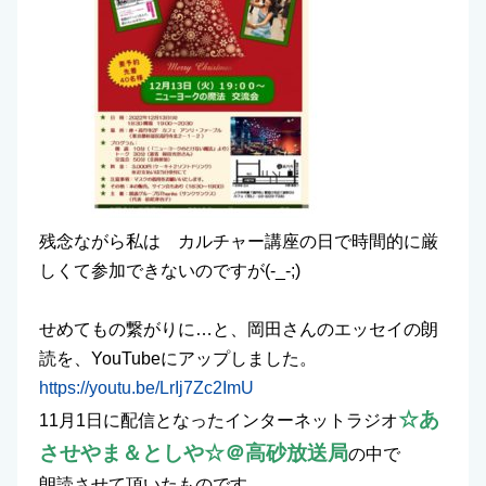
残念ながら私は カルチャー講座の日で時間的に厳
しくて参加できないのですが(-_-;)
せめてもの繋がりに…と、岡田さんのエッセイの朗
読を、YouTubeにアップしました。
https://youtu.be/LrIj7Zc2ImU
☆あ
11月1日に配信となったインターネットラジオ
させやま＆としや☆＠高砂放送局
の中で
朗読させて頂いたものです。