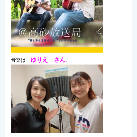
ゆりえ さん
音楽は
。