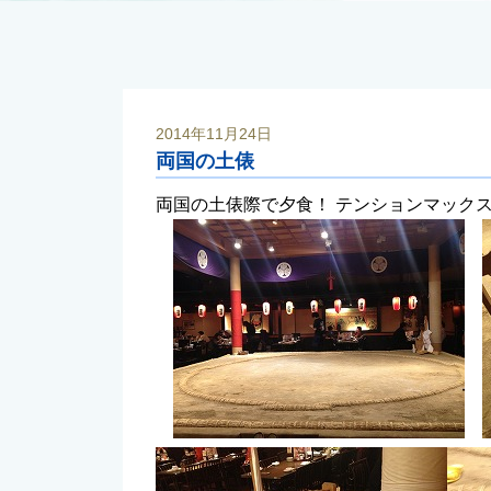
2014年11月24日
両国の土俵
両国の土俵際で夕食！ テンションマック