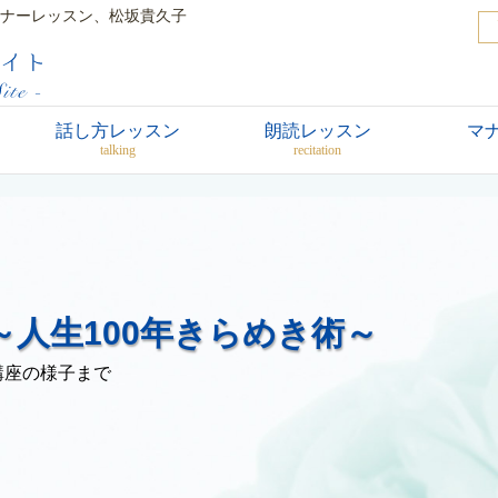
ナーレッスン、松坂貴久子
話し方レッスン
朗読レッスン
マ
talking
recitation
人生100年きらめき術～
講座の様子まで