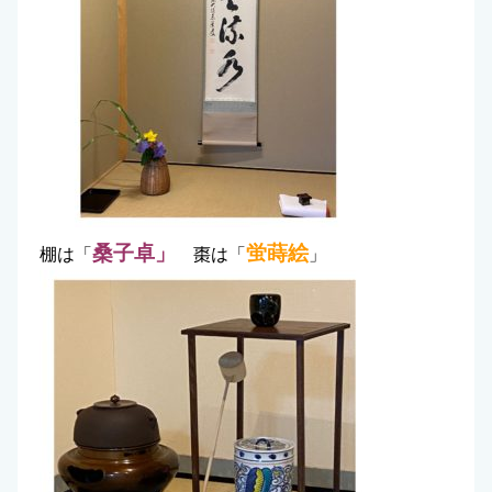
桑子卓」
蛍蒔絵
棚は「
棗は「
」