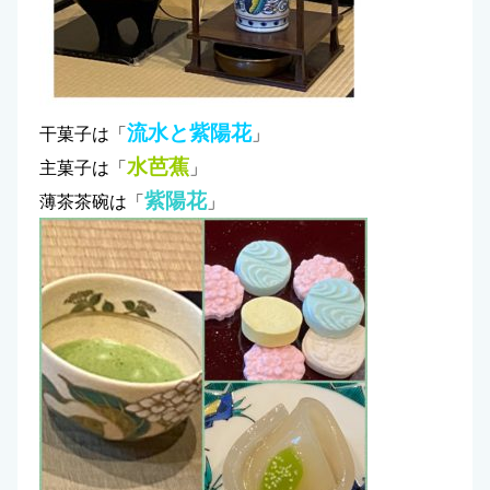
流水と紫陽花
干菓子は「
」
水芭蕉
主菓子は「
」
紫陽花
薄茶茶碗は「
」