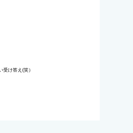
。
い受け答え(笑）