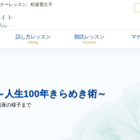
ナーレッスン、松坂貴久子
話し方レッスン
朗読レッスン
マ
talking
recitation
人生100年きらめき術～
講座の様子まで