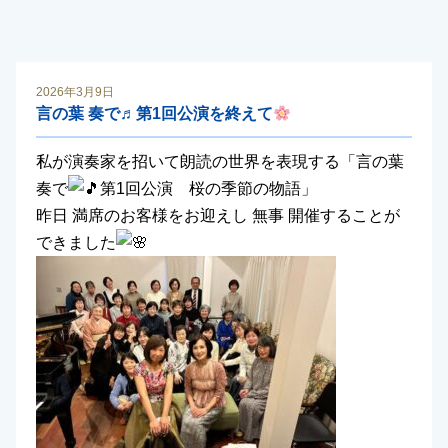
2026年3月9日
言の葉 奏で♬第1回公演を終えて
私が演奏家を招いて朗読の世界を表現する「言の葉
奏で
第1回公演 桜の季節の物語」
昨日 満席のお客様をお迎えし 無事 開催することが
できました