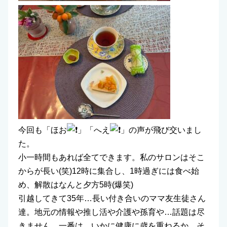
今回も「ほお
」「へえ
」の声が飛び交いまし
た。
小一時間もあれば全てできます。私のサロンはそこ
からが長い(笑)12時に集合し、1時過ぎには食べ始
め、解散はなんと夕方5時(爆笑)
引越してきて35年…長い付き合いのママ友生徒さん
達。地元の情報や推し活や介護や孫育や…話題は尽
きません。一番は、いかに健康に歳を重ねるか、そ