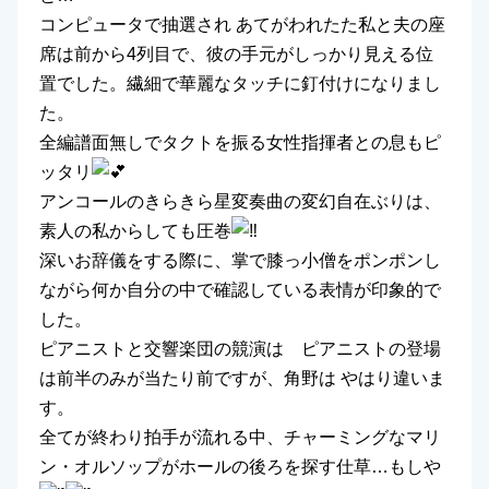
コンピュータで抽選され あてがわれたた私と夫の座
席は前から4列目で、彼の手元がしっかり見える位
置でした。繊細で華麗なタッチに釘付けになりまし
た。
全編譜面無しでタクトを振る女性指揮者との息もピ
ッタリ
アンコールのきらきら星変奏曲の変幻自在ぶりは、
素人の私からしても圧巻
深いお辞儀をする際に、掌で膝っ小僧をポンポンし
ながら何か自分の中で確認している表情が印象的で
した。
ピアニストと交響楽団の競演は ピアニストの登場
は前半のみが当たり前ですが、角野は やはり違いま
す。
全てが終わり拍手が流れる中、チャーミングなマリ
ン・オルソップがホールの後ろを探す仕草…もしや