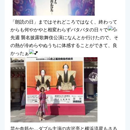
「朗読の日」まではそれどころではなく、終わって
からも何やかやと相変わらずバタバタの日々で
先週 襲名披露歌舞伎公演になんとか行けたので、そ
の熱が冷めらやぬうちに体感することができて、良
かったぁ
芸か血筋か…ダブル主演の吉沢亮と横浜流星もさる