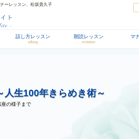
ナーレッスン、松坂貴久子
話し方レッスン
朗読レッスン
マ
talking
recitation
人生100年きらめき術～
講座の様子まで